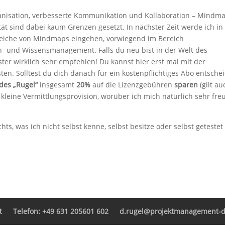
anisation, verbesserte Kommunikation und Kollaboration – Mindm
ität sind dabei kaum Grenzen gesetzt. In nächster Zeit werde ich in
eiche von Mindmaps eingehen, vorwiegend im Bereich
- und Wissensmanagement. Falls du neu bist in der Welt des
er wirklich sehr empfehlen! Du kannst hier erst mal mit der
ten. Solltest du dich danach für ein kostenpflichtiges Abo entsche
des „Rugel“
insgesamt
20%
auf die Lizenzgebühren
sparen
(gilt au
 kleine Vermittlungsprovision, worüber ich mich natürlich sehr fre
chts, was ich nicht selbst kenne, selbst besitze oder selbst getestet
t
Telefon: +49 631 205601 602
d.rugel@projektmanagement-di