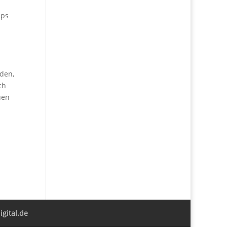
aps
iden,
ch
uen
gital.de