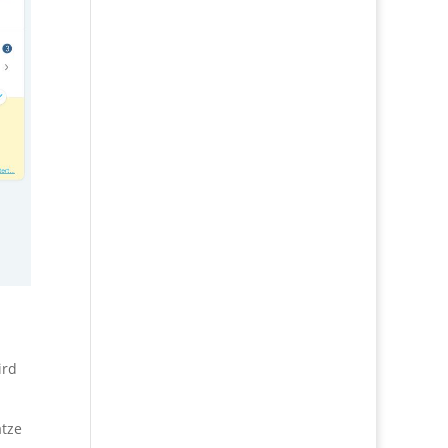
ird
ätze