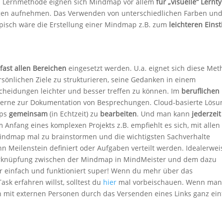
ls Lernmethode eignen sich Mindmap vor allem
für „visuelle“ Lernt
ugen aufnehmen. Das Verwenden von unterschiedlichen Farben un
Typisch wäre die Erstellung einer Mindmap z.B. zum
leichteren Einst
n
 fast allen Bereichen
eingesetzt werden. U.a. eignet sich diese Me
ersönlichen Ziele zu strukturieren, seine Gedanken in einem
heidungen leichter und besser treffen zu können. Im
beruflichen
erne zur Dokumentation von Besprechungen. Cloud-basierte Lös
aps
gemeinsam
(in Echtzeit) zu
bearbeiten
. Und man kann
jederzeit
Anfang eines komplexen Projekts z.B. empfiehlt es sich, mit alle
 Mindmap mal zu brainstormen und die wichtigsten Sachverhalte
n Meilenstein definiert oder Aufgaben verteilt werden. Idealerwei
erknüpfung zwischen der Mindmap in MindMeister und dem dazu
ehr einfach und funktioniert super! Wenn du mehr über das
k erfahren willst, solltest du
hier
mal vorbeischauen. Wenn man 
 mit externen Personen durch das Versenden eines Links ganz ein