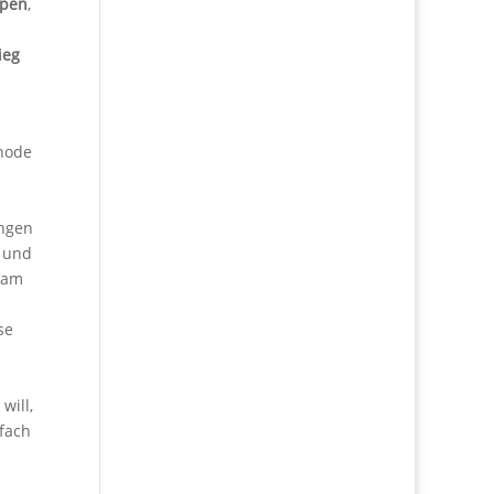
ypen
,
d
ieg
thode
ungen
und
n am
se
will,
fach