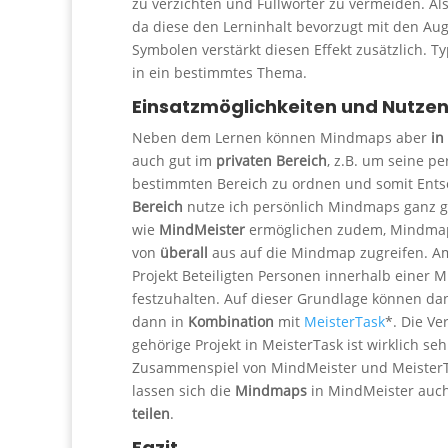
zu verzichten und Füllwörter zu vermeiden. A
da diese den Lerninhalt bevorzugt mit den A
Symbolen verstärkt diesen Effekt zusätzlich. 
in ein bestimmtes Thema.
Einsatzmöglichkeiten und Nutze
Neben dem Lernen können Mindmaps aber
in
auch gut im
privaten Bereich
, z.B. um seine p
bestimmten Bereich zu ordnen und somit Entsc
Bereich
nutze ich persönlich Mindmaps ganz g
wie
MindMeister
ermöglichen zudem, Mindm
von
überall
aus auf die Mindmap zugreifen. Am 
Projekt Beteiligten Personen innerhalb einer
festzuhalten. Auf dieser Grundlage können dan
dann in
Kombination
mit
MeisterTask
*. Die V
gehörige Projekt in MeisterTask ist wirklich s
Zusammenspiel von MindMeister und MeisterTas
lassen sich die
Mindmaps
in MindMeister auch
teilen
.
Fazit