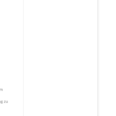
em
ng zu