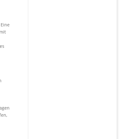
 Eine
mit
 es
n
ragen
fen,