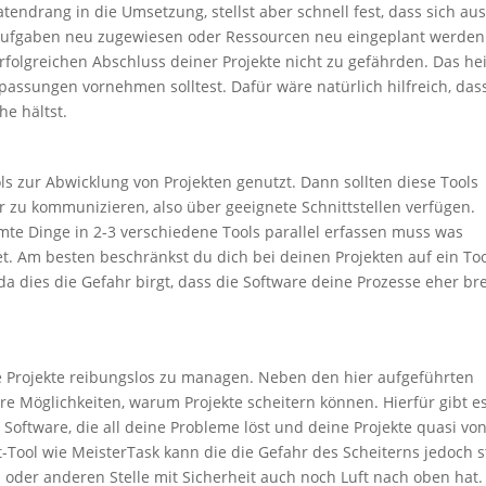
Tatendrang in die Umsetzung, stellst aber schnell fest, dass sich aus
Aufgaben neu zugewiesen oder Ressourcen neu eingeplant werden
folgreichen Abschluss deiner Projekte nicht zu gefährden. Das hei
assungen vornehmen solltest. Dafür wäre natürlich hilfreich, das
e hältst.
 zur Abwicklung von Projekten genutzt. Dann sollten diese Tools
r zu kommunizieren, also über geeignete Schnittstellen verfügen.
te Dinge in 2-3 verschiedene Tools parallel erfassen muss was
t. Am besten beschränkst du dich bei deinen Projekten auf ein Too
, da dies die Gefahr birgt, dass die Software deine Prozesse eher b
ine Projekte reibungslos zu managen. Neben den hier aufgeführten
re Möglichkeiten, warum Projekte scheitern können. Hierfür gibt e
 Software, die all deine Probleme löst und deine Projekte quasi vo
-Tool wie MeisterTask kann die die Gefahr des Scheiterns jedoch s
oder anderen Stelle mit Sicherheit auch noch Luft nach oben hat. 