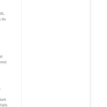
ßt,
s du
l!
remst
s
n
tark
Falls