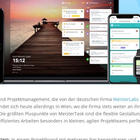
 und Projektmanagement, die von der deutschen Firma
MeisterLabs
et sich heute allerdings in Wien, wo die Firma stets weiter an ih
 Die größten Pluspunkte von MeisterTask sind die flexible Gestaltu
ffizientes Arbeiten besonders in kleinen, agilen Projektteams perfe
stem
: In einem Projektboard mit mehreren frei benennbaren und