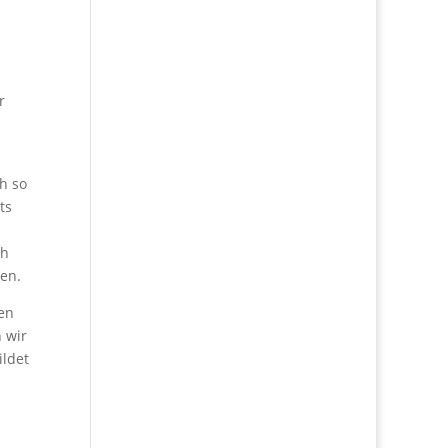
r
h so
ts
ch
en.
en
 wir
ildet