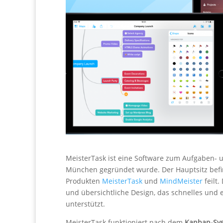
MeisterTask ist eine Software zum Aufgaben-
München gegründet wurde. Der Hauptsitz befind
Produkten
MeisterTask
und
MindMeister
feilt.
und übersichtliche Design, das schnelles und e
unterstützt.
MeisterTask funktioniert nach dem
Kanban-Sy