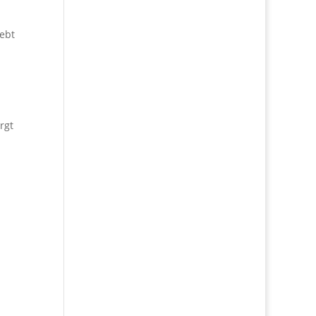
iebt
rgt