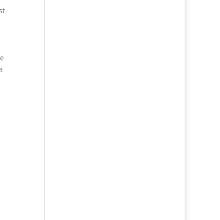
st
ie
i