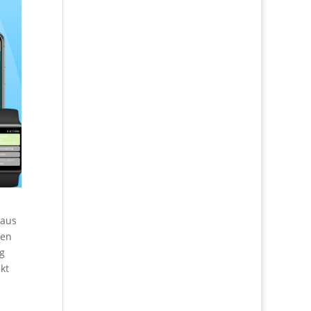
aus
ren
ng
kt