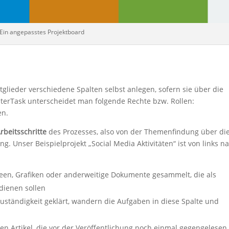
Ein angepasstes Projektboard
tglieder verschiedene Spalten selbst anlegen, sofern sie über die
terTask unterscheidet man folgende Rechte bzw. Rollen:
en.
rbeitsschritte
des Prozesses, also von der Themenfindung über di
ng. Unser Beispielprojekt „Social Media Aktivitäten“ ist von links n
en, Grafiken oder anderweitige Dokumente gesammelt, die als
dienen sollen
ständigkeit geklärt, wandern die Aufgaben in diese Spalte und
igen Artikel, die vor der Veröffentlichung noch einmal gegengelesen