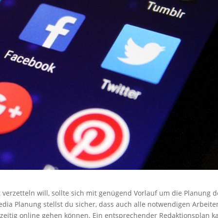
 verzetteln will, sollte sich mit genügend Vorlauf um die Planung d
dia Planung stellst du sicher, dass auch alle notwendigen Arbeite
tzeitig online gehen können. Ein entsprechender Redaktionsplan k