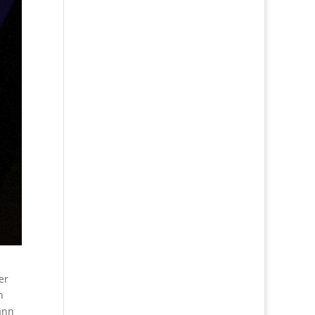
er
n
ann